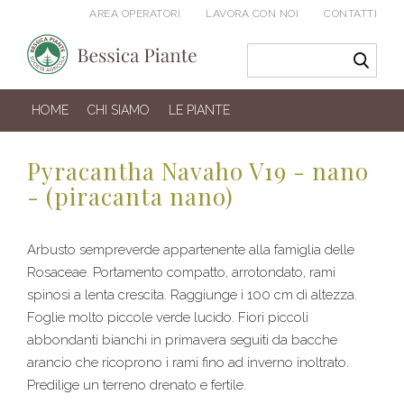
AREA OPERATORI
LAVORA CON NOI
CONTATTI
HOME
CHI SIAMO
LE PIANTE
Pyracantha Navaho V19 - nano
- (piracanta nano)
Arbusto sempreverde appartenente alla famiglia delle
Rosaceae. Portamento compatto, arrotondato, rami
spinosi a lenta crescita. Raggiunge i 100 cm di altezza.
Foglie molto piccole verde lucido. Fiori piccoli
abbondanti bianchi in primavera seguiti da bacche
arancio che ricoprono i rami fino ad inverno inoltrato.
Predilige un terreno drenato e fertile.