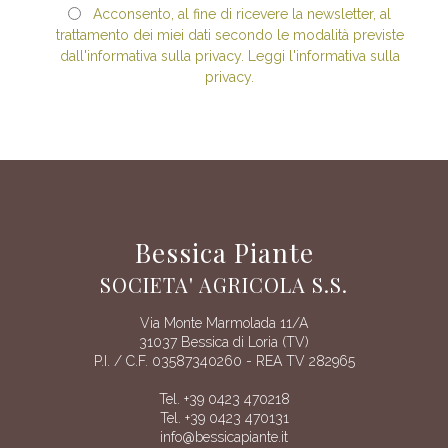
Acconsento, al fine di ricevere la newsletter, al
trattamento dei miei dati secondo le modalità previste
dall'informativa sulla privacy. Leggi l'informativa sulla
privacy.
Bessica Piante
SOCIETA' AGRICOLA S.S.
Via Monte Marmolada 11/A
31037 Bessica di Loria (TV)
P.I. / C.F. 03587340260 - REA TV 282965
Tel. +39 0423 470218
Tel. +39 0423 470131
info@bessicapiante.it