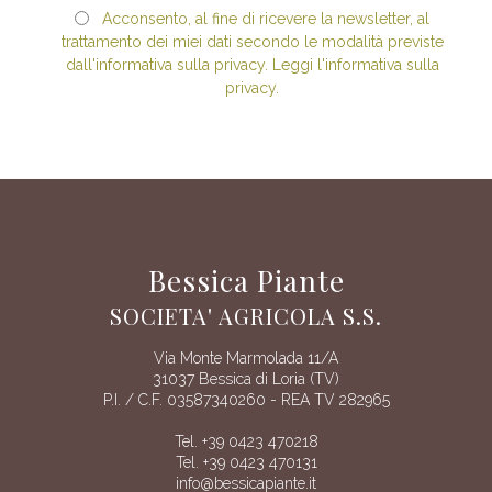
Acconsento, al fine di ricevere la newsletter, al
trattamento dei miei dati secondo le modalità previste
dall'informativa sulla privacy. Leggi l'informativa sulla
privacy.
Bessica Piante
SOCIETA' AGRICOLA S.S.
Via Monte Marmolada 11/A
31037 Bessica di Loria (TV)
P.I. / C.F. 03587340260 - REA TV 282965
Tel. +39 0423 470218
Tel. +39 0423 470131
info@bessicapiante.it