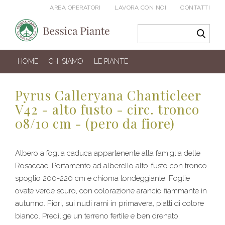
AREA OPERATORI
LAVORA CON NOI
CONTATTI
HOME
CHI SIAMO
LE PIANTE
Pyrus Calleryana Chanticleer
V42 - alto fusto - circ. tronco
08/10 cm - (pero da fiore)
Albero a foglia caduca appartenente alla famiglia delle
Rosaceae. Portamento ad alberello alto-fusto con tronco
spoglio 200-220 cm e chioma tondeggiante. Foglie
ovate verde scuro, con colorazione arancio fiammante in
autunno. Fiori, sui nudi rami in primavera, piatti di colore
bianco. Predilige un terreno fertile e ben drenato.