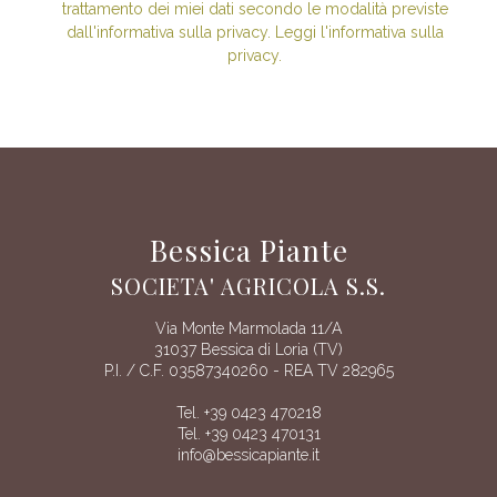
trattamento dei miei dati secondo le modalità previste
dall'informativa sulla privacy. Leggi l'informativa sulla
privacy.
Bessica Piante
SOCIETA' AGRICOLA S.S.
Via Monte Marmolada 11/A
31037 Bessica di Loria (TV)
P.I. / C.F. 03587340260 - REA TV 282965
Tel. +39 0423 470218
Tel. +39 0423 470131
info@bessicapiante.it