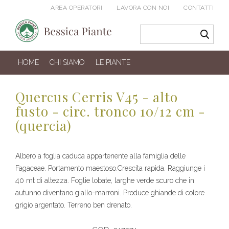
AREA OPERATORI
LAVORA CON NOI
CONTATTI
HOME
CHI SIAMO
LE PIANTE
Quercus Cerris V45 - alto
fusto - circ. tronco 10/12 cm -
(quercia)
Albero a foglia caduca appartenente alla famiglia delle
Fagaceae. Portamento maestoso.Crescita rapida. Raggiunge i
40 mt di altezza. Foglie lobate, larghe verde scuro che in
autunno diventano giallo-marroni. Produce ghiande di colore
grigio argentato. Terreno ben drenato.