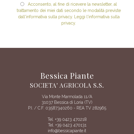
Acconsento, al fine di ricevere la newsletter, al
trattamento dei miei dati secondo le modalità previste
dall'informativa sulla privacy. Leggi l'informativa sulla
privacy.
Bessica Piante
SOCIETA' AGRICOLA S.S.
Via Monte Marmolada 11/A
31037 Bessica di Loria (TV)
P.I. / C.F. 03587340260 - REA TV 282965
Tel. +39 0423 470218
Tel. +39 0423 470131
info@bessicapiante.it