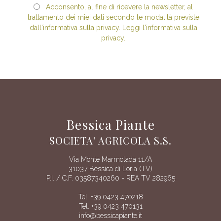
Acconsento, al fine di ricevere la newsletter, al
trattamento dei miei dati secondo le modalità previste
dall'informativa sulla privacy. Leggi l'informativa sulla
privacy.
Bessica Piante
SOCIETA' AGRICOLA S.S.
Via Monte Marmolada 11/A
31037 Bessica di Loria (TV)
P.I. / C.F. 03587340260 - REA TV 282965
Tel. +39 0423 470218
Tel. +39 0423 470131
info@bessicapiante.it