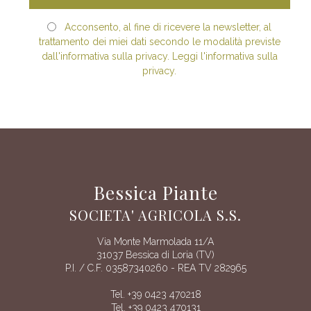
Acconsento, al fine di ricevere la newsletter, al
trattamento dei miei dati secondo le modalità previste
dall'informativa sulla privacy. Leggi l'informativa sulla
privacy.
Bessica Piante
SOCIETA' AGRICOLA S.S.
Via Monte Marmolada 11/A
31037 Bessica di Loria (TV)
P.I. / C.F. 03587340260 - REA TV 282965
Tel. +39 0423 470218
Tel. +39 0423 470131