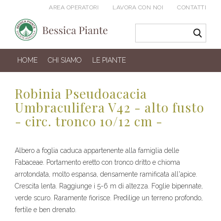
AREA OPERATORI
LAVORA CON NOI
CONTATTI
HOME
CHI SIAMO
LE PIANTE
Robinia Pseudoacacia
Umbraculifera V42 - alto fusto
- circ. tronco 10/12 cm -
Albero a foglia caduca appartenente alla famiglia delle
Fabaceae. Portamento eretto con tronco dritto e chioma
arrotondata, molto espansa, densamente ramificata all'apice.
Crescita lenta. Raggiunge i 5-6 m di altezza. Foglie bipennate,
verde scuro. Raramente fiorisce. Predilige un terreno profondo,
fertile e ben drenato.