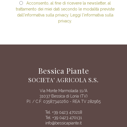
Acconsento, al fine di ricevere la newsletter, al
trattamento dei miei dati secondo le modalità previste
dall'informativa sulla privacy. Leggi l'informativa sulla
privacy.
Bessica Piante
SOCIETA' AGRICOLA S.S.
Via Monte Marmolada 11/A
31037 Bessica di Loria (TV)
P.I. / C.F. 03587340260 - REA TV 282965
Tel. +39 0423 470218
Tel. +39 0423 470131
info@bessicapiante.it