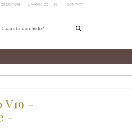
 OPERATORI
LAVORA CON NOI
CONTATTI
 V19 -
e -