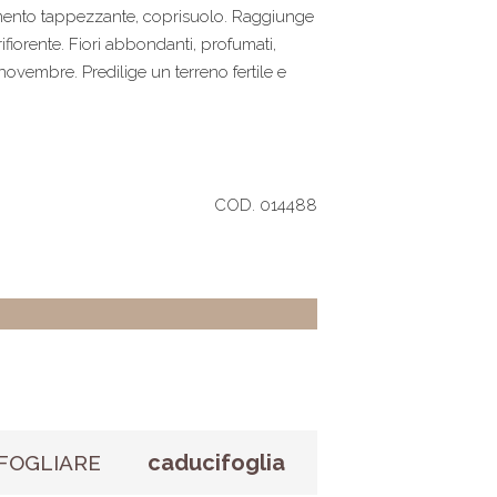
amento tappezzante, coprisuolo. Raggiunge
rifiorente. Fiori abbondanti, profumati,
ovembre. Predilige un terreno fertile e
COD. 014488
caducifoglia
FOGLIARE