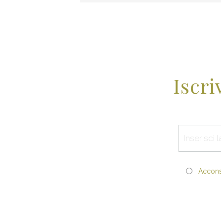
Iscri
Acconse