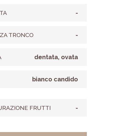
-
TA
-
ZA TRONCO
dentata, ovata
A
bianco candido
E
-
URAZIONE FRUTTI