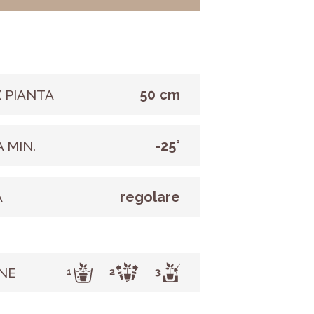
50 cm
 PIANTA
-25°
 MIN.
regolare
A
NE