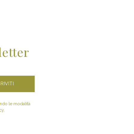
letter
condo le modalità
cy.