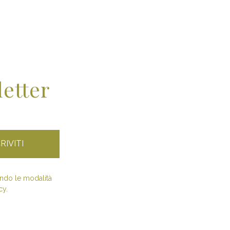
letter
condo le modalità
cy.