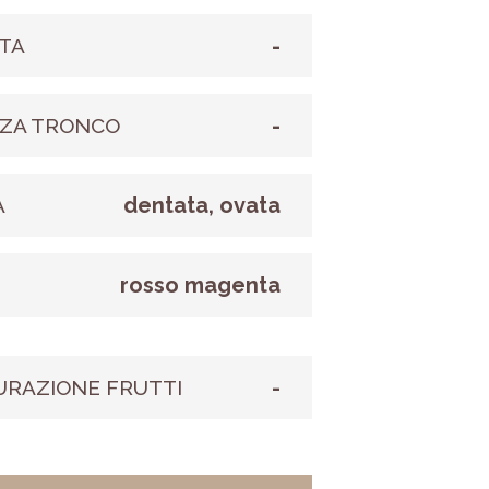
-
TA
-
ZA TRONCO
dentata, ovata
A
rosso magenta
E
-
URAZIONE FRUTTI