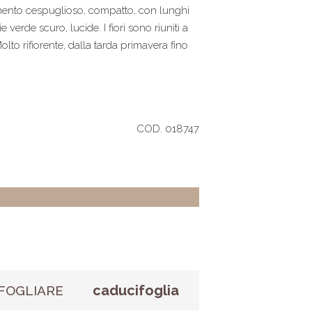
amento cespuglioso, compatto, con lunghi
 verde scuro, lucide. I fiori sono riuniti a
olto rifiorente, dalla tarda primavera fino
COD. 018747
caducifoglia
FOGLIARE