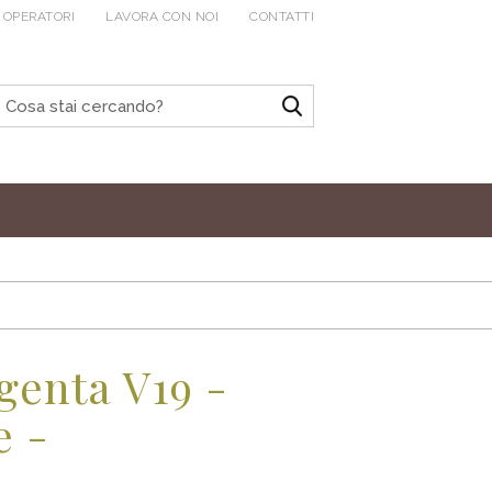
 OPERATORI
LAVORA CON NOI
CONTATTI
genta V19 -
e -