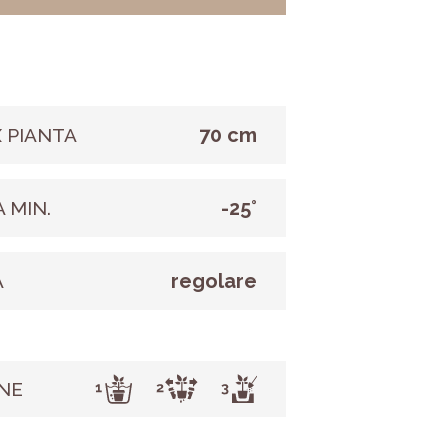
70 cm
 PIANTA
-25°
 MIN.
regolare
A
NE