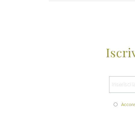
Iscri
Acconse