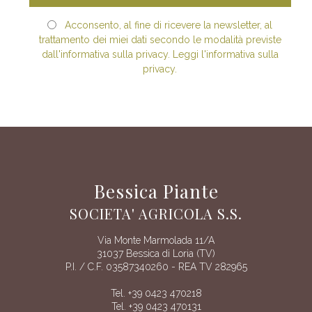
Acconsento, al fine di ricevere la newsletter, al
trattamento dei miei dati secondo le modalità previste
dall'informativa sulla privacy. Leggi l'informativa sulla
privacy.
Bessica Piante
SOCIETA' AGRICOLA S.S.
Via Monte Marmolada 11/A
31037 Bessica di Loria (TV)
P.I. / C.F. 03587340260 - REA TV 282965
Tel. +39 0423 470218
Tel. +39 0423 470131