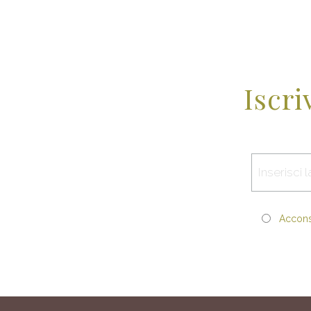
Iscri
Acconse