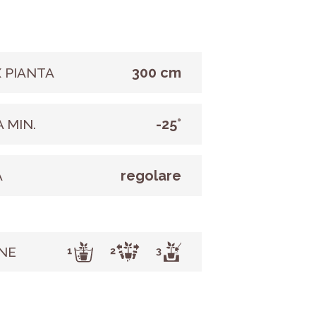
300 cm
 PIANTA
-25°
 MIN.
regolare
A
NE