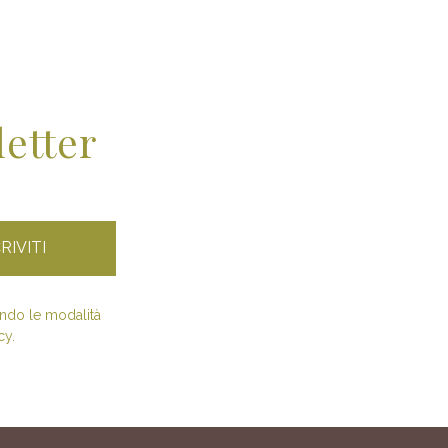
letter
condo le modalità
cy.