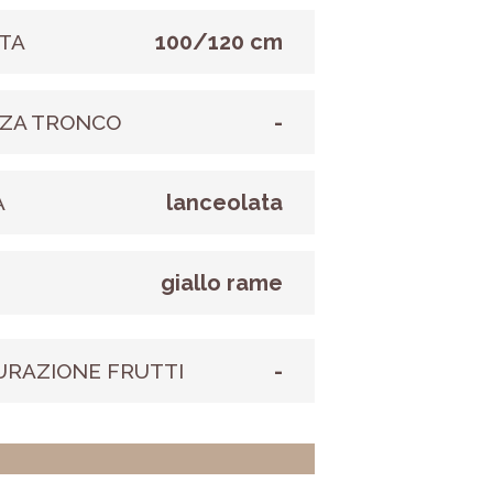
100/120 cm
TA
-
ZA TRONCO
lanceolata
A
giallo rame
E
-
URAZIONE FRUTTI