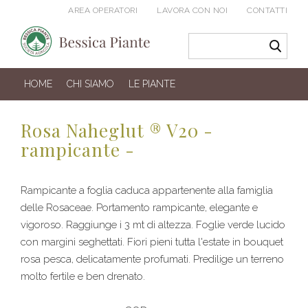
AREA OPERATORI
LAVORA CON NOI
CONTATTI
HOME
CHI SIAMO
LE PIANTE
Rosa Naheglut ® V20 -
rampicante -
Rampicante a foglia caduca appartenente alla famiglia
delle Rosaceae. Portamento rampicante, elegante e
vigoroso. Raggiunge i 3 mt di altezza. Foglie verde lucido
con margini seghettati. Fiori pieni tutta l'estate in bouquet
rosa pesca, delicatamente profumati. Predilige un terreno
molto fertile e ben drenato.