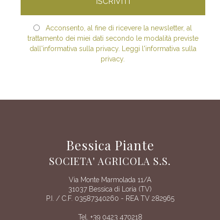
Acconsento, al fine di ricevere la newsletter, al
trattamento dei miei dati secondo le modalità previste
dall'informativa sulla privacy. Leggi l'informativa sulla
privacy.
Bessica Piante
SOCIETA' AGRICOLA S.S.
Via Monte Marmolada 11/A
31037 Bessica di Loria (TV)
P.I. / C.F. 03587340260 - REA TV 282965
Tel. +39 0423 470218