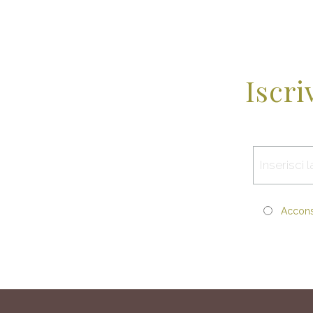
Iscri
Acconse