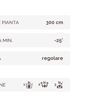
300 cm
 PIANTA
-25°
 MIN.
regolare
A
NE