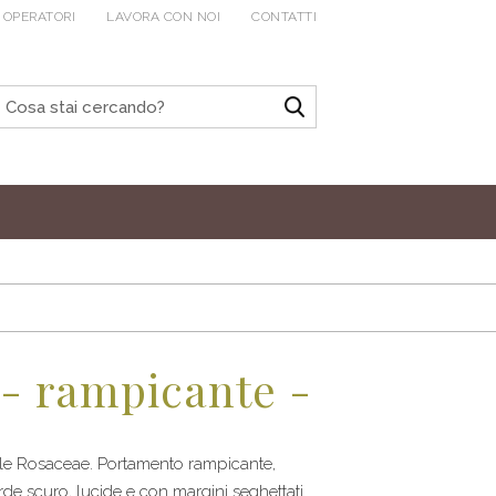
 OPERATORI
LAVORA CON NOI
CONTATTI
- rampicante -
lle Rosaceae. Portamento rampicante,
rde scuro, lucide e con margini seghettati.