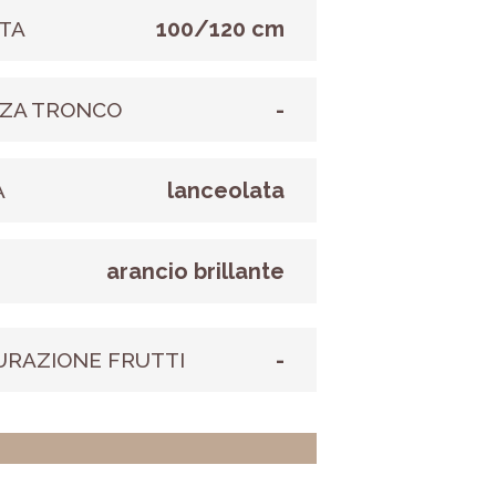
100/120 cm
TA
-
ZA TRONCO
lanceolata
A
arancio brillante
E
-
URAZIONE FRUTTI