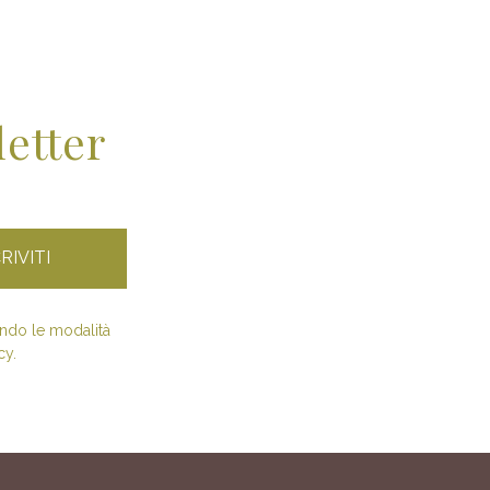
letter
condo le modalità
cy.