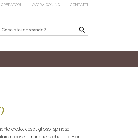
 OPERATORI
LAVORA CON NOI
CONTATTI
9
ento eretto, cespuglioso, spinoso.
ture rugose e margine seghettato. Fiori