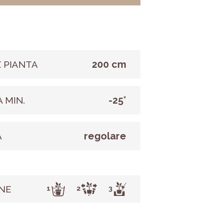
200 cm
 PIANTA
-25°
 MIN.
regolare
A
NE