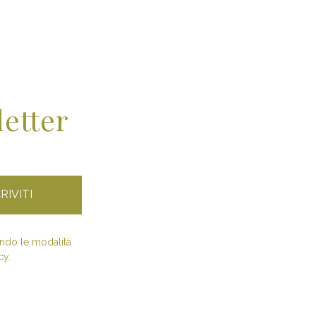
letter
condo le modalità
cy.