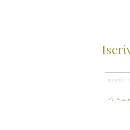
Iscri
Acconse