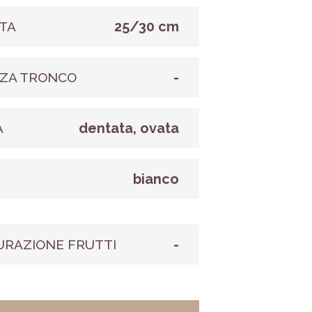
25/30 cm
TA
-
ZA TRONCO
dentata, ovata
A
bianco
E
-
URAZIONE FRUTTI