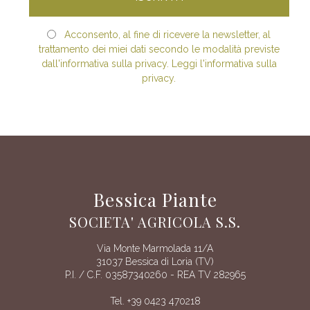
Acconsento, al fine di ricevere la newsletter, al
trattamento dei miei dati secondo le modalità previste
dall'informativa sulla privacy. Leggi l'informativa sulla
privacy.
Bessica Piante
SOCIETA' AGRICOLA S.S.
Via Monte Marmolada 11/A
31037 Bessica di Loria (TV)
P.I. / C.F. 03587340260 - REA TV 282965
Tel. +39 0423 470218