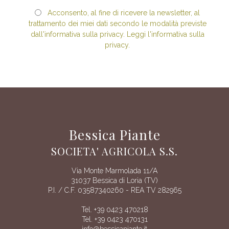
Acconsento, al fine di ricevere la newsletter, al
trattamento dei miei dati secondo le modalità previste
dall'informativa sulla privacy. Leggi l'informativa sulla
privacy.
Bessica Piante
SOCIETA' AGRICOLA S.S.
Via Monte Marmolada 11/A
31037 Bessica di Loria (TV)
P.I. / C.F. 03587340260 - REA TV 282965
Tel. +39 0423 470218
Tel. +39 0423 470131
info@bessicapiante.it