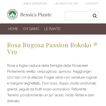
AREA OPERATORI
LAVORA CON NOI
CONTATTI
HOME
CHI SIAMO
LE PIANTE
Rosa Rugosa Passion Rokoko ®
V19
Rosa a foglia caduca della famiglia delle Rosaceae.
Portamento eretto, cespuglioso, spinoso. Raggiunge i
120/150 cm di altezza. Foglie verdi con venature rugose
e margine seghettato. Fiori rossi, doppi, molto profumati,
grandi, seguiti da frutti rosso pomodoro. Rifiorente.
Terreno possibilmente un po' acido, molto fertile e ben
drenato.