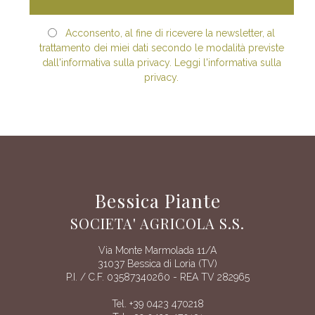
Acconsento, al fine di ricevere la newsletter, al
trattamento dei miei dati secondo le modalità previste
dall'informativa sulla privacy. Leggi l'informativa sulla
privacy.
Bessica Piante
SOCIETA' AGRICOLA S.S.
Via Monte Marmolada 11/A
31037 Bessica di Loria (TV)
P.I. / C.F. 03587340260 - REA TV 282965
Tel. +39 0423 470218