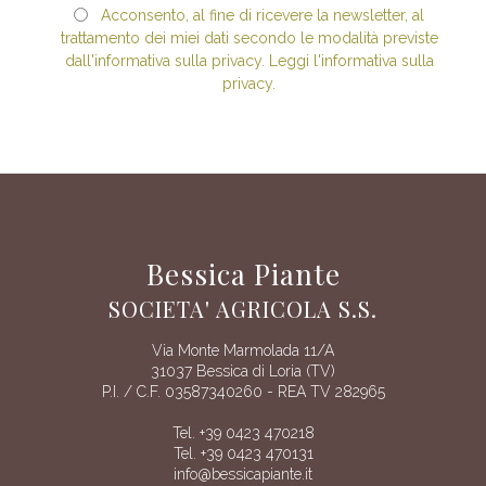
Acconsento, al fine di ricevere la newsletter, al
trattamento dei miei dati secondo le modalità previste
dall'informativa sulla privacy. Leggi l'informativa sulla
privacy.
Bessica Piante
SOCIETA' AGRICOLA S.S.
Via Monte Marmolada 11/A
31037 Bessica di Loria (TV)
P.I. / C.F. 03587340260 - REA TV 282965
Tel. +39 0423 470218
Tel. +39 0423 470131
info@bessicapiante.it