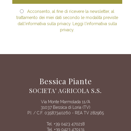
Acconsento, al fine di ricevere la newsletter, al
trattamento dei miei dati secondo le modalità previste
dall'informativa sulla privacy. Leggi l'informativa sulla
privacy.
Bessica Piante
SOCIETA' AGRICOLA S.S.
Via Monte Marmolada 11/A
31037 Bessica di Loria (TV)
P.I. / C.F. 03587340260 - REA TV 282965
Tel. +39 0423 470218
Tel. +39 0423 470131