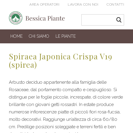
AREA OPERATORI
LAVORA CON NOI
CONTATTI
HOME
CHI SIAMO
LE PIANTE
Spiraea Japonica Crispa V19
(spirea)
Arbusto deciduo appartenente alla famiglia delle
Rosaceae, dal portamento compatto e cespuglioso. Si
distingue per le foglie piccole, increspate, di colore verde
brillante con giovani getti rossastri. In estate produce
numerose infiorescenze piatte di piccoli fiori rosa-fucsia,
molto decorativi. Raggiunge un’altezza di circa 60/80
cm. Predilige posizioni soleggiate e terreni fertili e ben