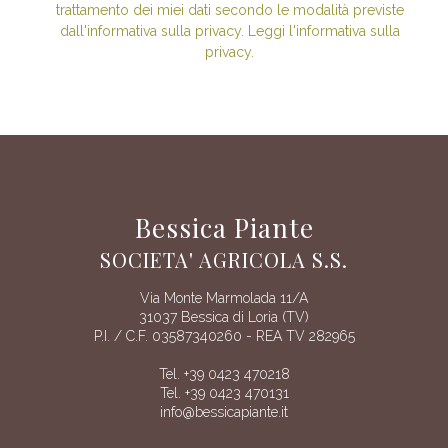
trattamento dei miei dati secondo le modalità previste
dall'informativa sulla privacy. Leggi l'informativa sulla
privacy.
Bessica Piante
SOCIETA' AGRICOLA S.S.
Via Monte Marmolada 11/A
31037 Bessica di Loria (TV)
P.I. / C.F. 03587340260 - REA TV 282965
Tel. +39 0423 470218
Tel. +39 0423 470131
info@bessicapiante.it