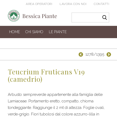
AREA OPERATORI
LAVORA CON NOI
CONTATTI
HOME
CHI SIAMO
LE PIANTE
1278/1395
Teucrium Fruticans V19
(camedrio)
Arbusto sempreverde appartenente alla famiglia delle
Lamiaceae. Portamento eretto, compatto, chioma
tondeggiante. Raggiunge il 2 mt di altezza. Foglie ovali,
verde-grigio. Fiori tubolosi dal colore azzurro-lilla in