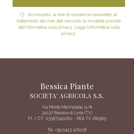
Acconsento, al fine di ricevere la newsletter, al
trattamento dei miei dati secondo le modalità previste
dall'informativa sulla privacy. Leggi l'informativa sulla
privacy.
Bessica Piante
SOCIETA' AGRICOLA S.S.
Via Monte Marmolada 11/A
31037 Bessica di Loria (TV)
P.I. / C.F. 03587340260 - REA TV 282965
Tel. +39 0423 470218