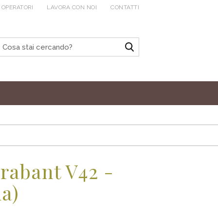
 OPERATORI
LAVORA CON NOI
CONTATTI
rabant V42 -
ia)