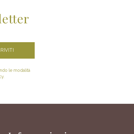
letter
condo le modalità
cy.