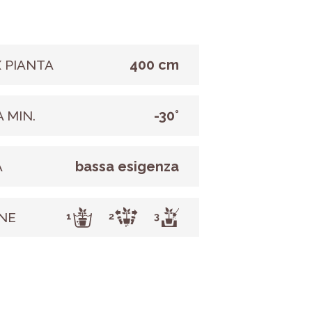
400 cm
 PIANTA
-30°
 MIN.
bassa esigenza
A
NE