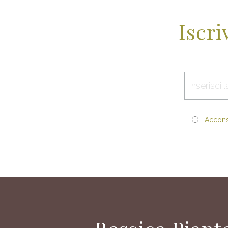
Iscri
Acconse