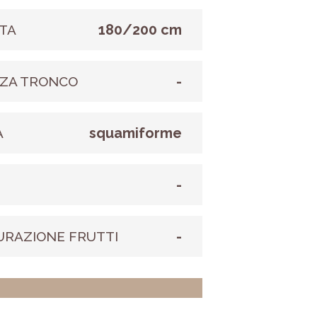
180/200 cm
TA
-
ZA TRONCO
squamiforme
A
-
E
-
URAZIONE FRUTTI