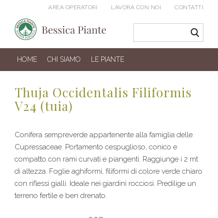
AREA OPERATORI
LAVORA CON NOI
CONTATTI
HOME
CHI SIAMO
LE PIANTE
Thuja Occidentalis Filiformis
V24 (tuia)
Conifera sempreverde appartenente alla famiglia delle
Cupressaceae. Portamento cespuglioso, conico e
compatto con rami curvati e piangenti. Raggiunge i 2 mt
di altezza. Foglie aghiformi, filiformi di colore verde chiaro
con riflessi gialli. Ideale nei giardini rocciosi. Predilige un
terreno fertile e ben drenato.