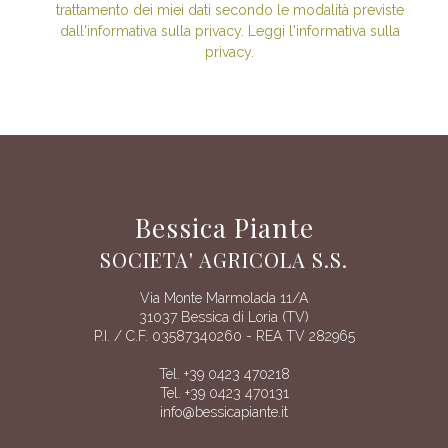
trattamento dei miei dati secondo le modalità previste
dall'informativa sulla privacy. Leggi l'informativa sulla
privacy.
Bessica Piante
SOCIETA' AGRICOLA S.S.
Via Monte Marmolada 11/A
31037 Bessica di Loria (TV)
P.I. / C.F. 03587340260 - REA TV 282965
Tel. +39 0423 470218
Tel. +39 0423 470131
info@bessicapiante.it