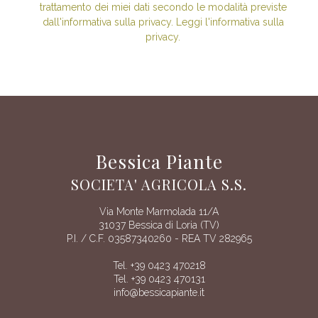
trattamento dei miei dati secondo le modalità previste
dall'informativa sulla privacy. Leggi l'informativa sulla
privacy.
Bessica Piante
SOCIETA' AGRICOLA S.S.
Via Monte Marmolada 11/A
31037 Bessica di Loria (TV)
P.I. / C.F. 03587340260 - REA TV 282965
Tel. +39 0423 470218
Tel. +39 0423 470131
info@bessicapiante.it