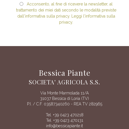
Acconsento, al fine di ricevere la newsletter, al
trattamento dei miei dati secondo le modalità previste
dall'informativa sulla privacy. Leggi l'informativa sulla
privacy.
Bessica Piante
SOCIETA' AGRICOLA S.S.
Via Monte Marmolada 11/A
31037 Bessica di Loria (TV)
P.I. / C.F. 03587340260 - REA TV 282965
Tel. +39 0423 470218
Tel. +39 0423 470131
info@bessicapiante.it