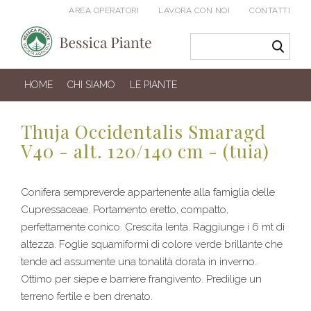
AREA OPERATORI
LAVORA CON NOI
CONTATTI
HOME
CHI SIAMO
LE PIANTE
Thuja Occidentalis Smaragd
V40 - alt. 120/140 cm - (tuia)
Conifera sempreverde appartenente alla famiglia delle
Cupressaceae. Portamento eretto, compatto,
perfettamente conico. Crescita lenta. Raggiunge i 6 mt di
altezza. Foglie squamiformi di colore verde brillante che
tende ad assumente una tonalità dorata in inverno.
Ottimo per siepe e barriere frangivento. Predilige un
terreno fertile e ben drenato.