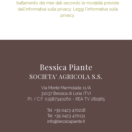
trattamento dei miei dati secondo le modalità previste
dall'informativa sulla privacy. Leggi l'informativa sulla
privacy.
Bessica Piante
SOCIETA' AGRICOLA S.S.
Via Monte Marmolada 11/A
31037 Bessica di Loria (TV)
P.I. / C.F. 03587340260 - REA TV 282965
Tel. +39 0423 470218
Tel. +39 0423 470131
info@bessicapiante.it