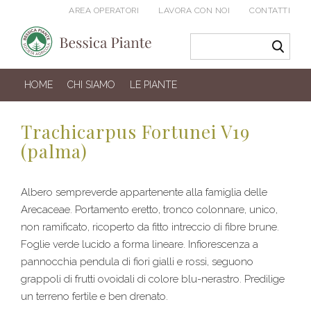
AREA OPERATORI
LAVORA CON NOI
CONTATTI
HOME
CHI SIAMO
LE PIANTE
Trachicarpus Fortunei V19
(palma)
Albero sempreverde appartenente alla famiglia delle
Arecaceae. Portamento eretto, tronco colonnare, unico,
non ramificato, ricoperto da fitto intreccio di fibre brune.
Foglie verde lucido a forma lineare. Infiorescenza a
pannocchia pendula di fiori gialli e rossi, seguono
grappoli di frutti ovoidali di colore blu-nerastro. Predilige
un terreno fertile e ben drenato.