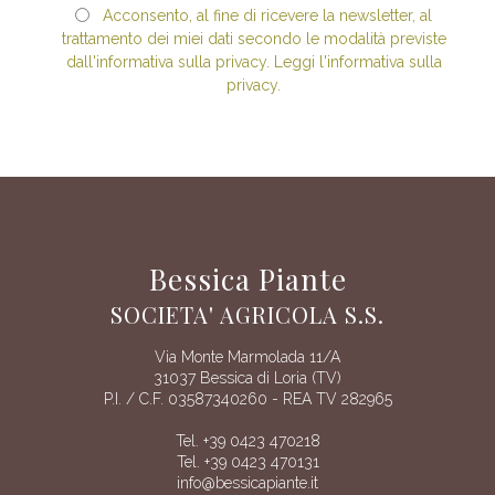
Acconsento, al fine di ricevere la newsletter, al
trattamento dei miei dati secondo le modalità previste
dall'informativa sulla privacy. Leggi l'informativa sulla
privacy.
Bessica Piante
SOCIETA' AGRICOLA S.S.
Via Monte Marmolada 11/A
31037 Bessica di Loria (TV)
P.I. / C.F. 03587340260 - REA TV 282965
Tel. +39 0423 470218
Tel. +39 0423 470131
info@bessicapiante.it