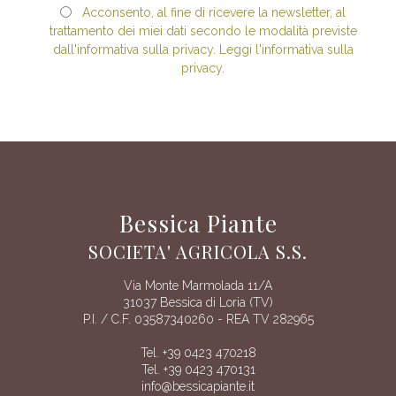
Acconsento, al fine di ricevere la newsletter, al
trattamento dei miei dati secondo le modalità previste
dall'informativa sulla privacy. Leggi l'informativa sulla
privacy.
Bessica Piante
SOCIETA' AGRICOLA S.S.
Via Monte Marmolada 11/A
31037 Bessica di Loria (TV)
P.I. / C.F. 03587340260 - REA TV 282965
Tel. +39 0423 470218
Tel. +39 0423 470131
info@bessicapiante.it