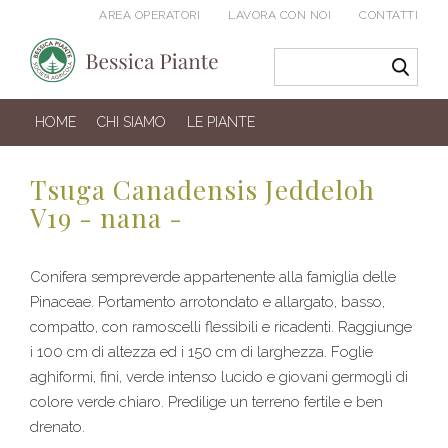
AREA OPERATORI
LAVORA CON NOI
CONTATTI
HOME
CHI SIAMO
LE PIANTE
Tsuga Canadensis Jeddeloh
V19 - nana -
Conifera sempreverde appartenente alla famiglia delle
Pinaceae. Portamento arrotondato e allargato, basso,
compatto, con ramoscelli flessibili e ricadenti. Raggiunge
i 100 cm di altezza ed i 150 cm di larghezza. Foglie
aghiformi, fini, verde intenso lucido e giovani germogli di
colore verde chiaro. Predilige un terreno fertile e ben
drenato.