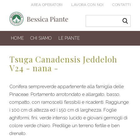
AREA OPERATORI
LAVORA CON NOI
CONTATTI
HOME
CHI SIAMO
LE PIANTE
Tsuga Canadensis Jeddeloh
V24 - nana -
Conifera sempreverde appartenente alla famiglia delle
Pinaceae. Portamento arrotondato e allargato, basso,
compatto, con ramoscelli flessibili e ricadenti. Raggiunge
i 100 cm di altezza ed i 150 cm di larghezza. Foglie
aghiformi, fini, verde intenso lucido e giovani germogli di
colore verde chiaro. Predilige un terreno fertile e ben
drenato.