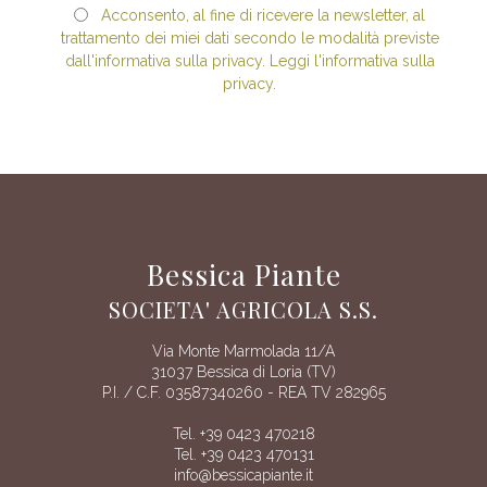
Acconsento, al fine di ricevere la newsletter, al
trattamento dei miei dati secondo le modalità previste
dall'informativa sulla privacy. Leggi l'informativa sulla
privacy.
Bessica Piante
SOCIETA' AGRICOLA S.S.
Via Monte Marmolada 11/A
31037 Bessica di Loria (TV)
P.I. / C.F. 03587340260 - REA TV 282965
Tel. +39 0423 470218
Tel. +39 0423 470131
info@bessicapiante.it