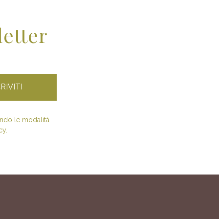
letter
condo le modalità
cy.