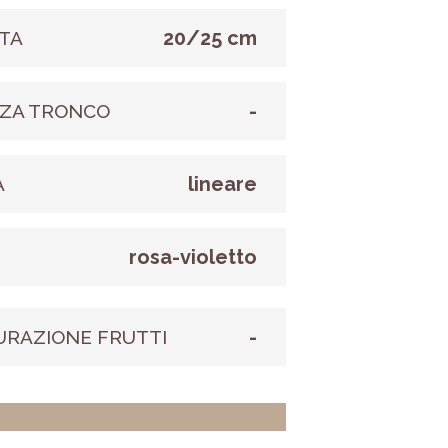
20/25 cm
TA
-
ZA TRONCO
lineare
A
rosa-violetto
E
-
URAZIONE FRUTTI