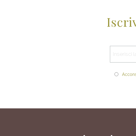
Iscri
Acconse