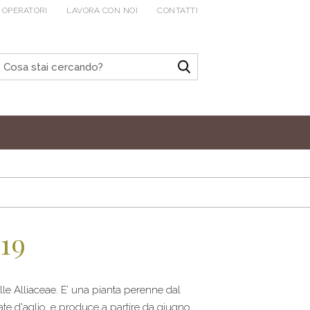
 OPERATORI
LAVORA CON NOI
CONTATTI
19
le Alliaceae. E’ una pianta perenne dal
te d'aglio, e produce a partire da giugno,