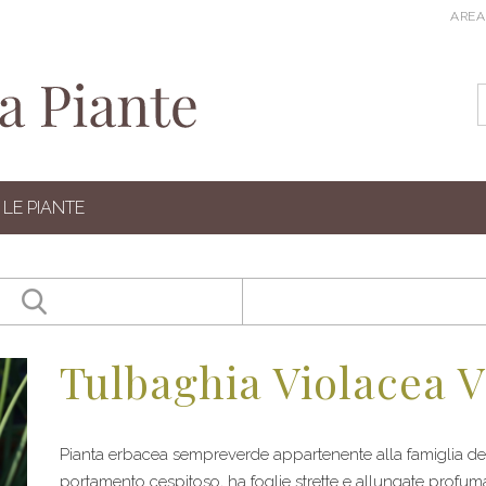
AREA
LE PIANTE
Tulbaghia Violacea V
Pianta erbacea sempreverde appartenente alla famiglia del
portamento cespitoso, ha foglie strette e allungate profuma