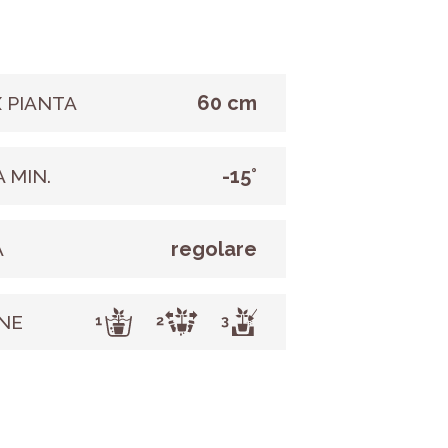
60 cm
 PIANTA
-15°
 MIN.
regolare
A
NE