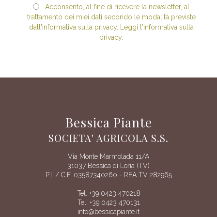
Acconsento, al fine di ricevere la newsletter, al
trattamento dei miei dati secondo le modalità previste
dall'informativa sulla privacy. Leggi l'informativa sulla
privacy.
Bessica Piante
SOCIETA' AGRICOLA S.S.
Via Monte Marmolada 11/A
31037 Bessica di Loria (TV)
P.I. / C.F. 03587340260 - REA TV 282965
Tel. +39 0423 470218
Tel. +39 0423 470131
info@bessicapiante.it