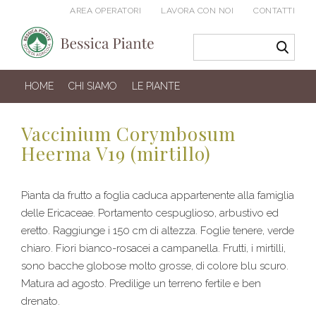
AREA OPERATORI
LAVORA CON NOI
CONTATTI
HOME
CHI SIAMO
LE PIANTE
Vaccinium Corymbosum
Heerma V19 (mirtillo)
Pianta da frutto a foglia caduca appartenente alla famiglia
delle Ericaceae. Portamento cespuglioso, arbustivo ed
eretto. Raggiunge i 150 cm di altezza. Foglie tenere, verde
chiaro. Fiori bianco-rosacei a campanella. Frutti, i mirtilli,
sono bacche globose molto grosse, di colore blu scuro.
Matura ad agosto. Predilige un terreno fertile e ben
drenato.