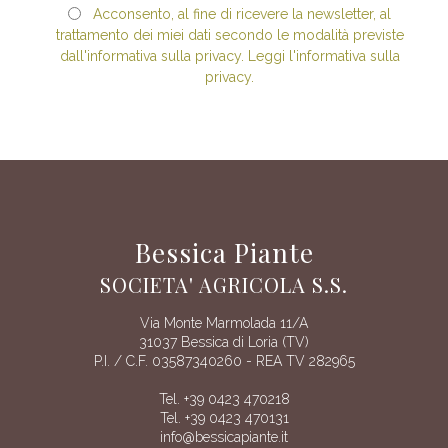
Acconsento, al fine di ricevere la newsletter, al
trattamento dei miei dati secondo le modalità previste
dall'informativa sulla privacy. Leggi l'informativa sulla
privacy.
Bessica Piante
SOCIETA' AGRICOLA S.S.
Via Monte Marmolada 11/A
31037 Bessica di Loria (TV)
P.I. / C.F. 03587340260 - REA TV 282965
Tel. +39 0423 470218
Tel. +39 0423 470131
info@bessicapiante.it