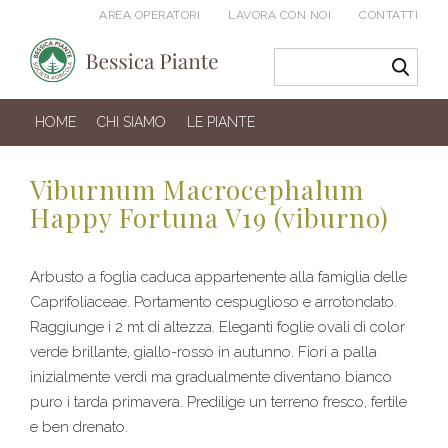
AREA OPERATORI
LAVORA CON NOI
CONTATTI
HOME
CHI SIAMO
LE PIANTE
Viburnum Macrocephalum
Happy Fortuna V19 (viburno)
Arbusto a foglia caduca appartenente alla famiglia delle
Caprifoliaceae. Portamento cespuglioso e arrotondato.
Raggiunge i 2 mt di altezza. Eleganti foglie ovali di color
verde brillante, giallo-rosso in autunno. Fiori a palla
inizialmente verdi ma gradualmente diventano bianco
puro i tarda primavera. Predilige un terreno fresco, fertile
e ben drenato.