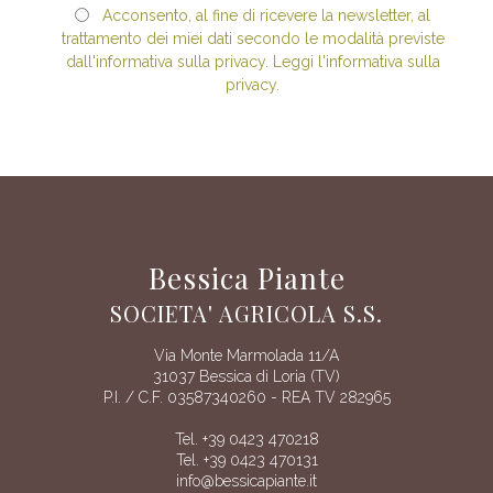
Acconsento, al fine di ricevere la newsletter, al
trattamento dei miei dati secondo le modalità previste
dall'informativa sulla privacy. Leggi l'informativa sulla
privacy.
Bessica Piante
SOCIETA' AGRICOLA S.S.
Via Monte Marmolada 11/A
31037 Bessica di Loria (TV)
P.I. / C.F. 03587340260 - REA TV 282965
Tel. +39 0423 470218
Tel. +39 0423 470131
info@bessicapiante.it