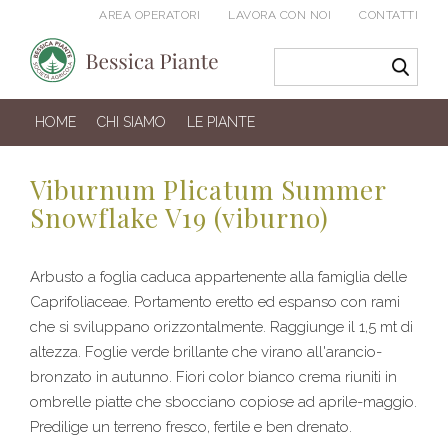
AREA OPERATORI
LAVORA CON NOI
CONTATTI
HOME
CHI SIAMO
LE PIANTE
Viburnum Plicatum Summer
Snowflake V19 (viburno)
Arbusto a foglia caduca appartenente alla famiglia delle
Caprifoliaceae. Portamento eretto ed espanso con rami
che si sviluppano orizzontalmente. Raggiunge il 1,5 mt di
altezza. Foglie verde brillante che virano all'arancio-
bronzato in autunno. Fiori color bianco crema riuniti in
ombrelle piatte che sbocciano copiose ad aprile-maggio.
Predilige un terreno fresco, fertile e ben drenato.