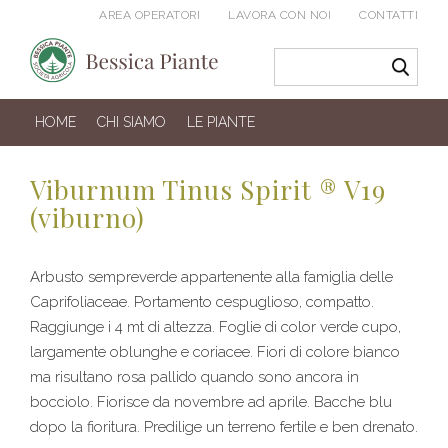
AREA OPERATORI
LAVORA CON NOI
CONTATTI
HOME
CHI SIAMO
LE PIANTE
Viburnum Tinus Spirit ® V19
(viburno)
Arbusto sempreverde appartenente alla famiglia delle
Caprifoliaceae. Portamento cespuglioso, compatto.
Raggiunge i 4 mt di altezza. Foglie di color verde cupo,
largamente oblunghe e coriacee. Fiori di colore bianco
ma risultano rosa pallido quando sono ancora in
bocciolo. Fiorisce da novembre ad aprile. Bacche blu
dopo la fioritura. Predilige un terreno fertile e ben drenato.