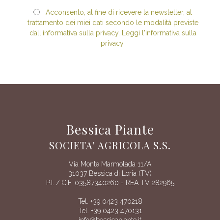
Acconsento, al fine di ricevere la newsletter, al
trattamento dei miei dati secondo le modalità previste
dall'informativa sulla privacy. Leggi l'informativa sulla
privacy.
Bessica Piante
SOCIETA' AGRICOLA S.S.
Via Monte Marmolada 11/A
31037 Bessica di Loria (TV)
P.I. / C.F. 03587340260 - REA TV 282965
Tel. +39 0423 470218
Tel. +39 0423 470131
info@bessicapiante.it