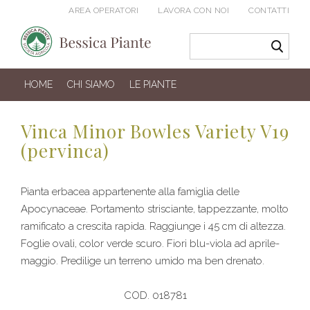
AREA OPERATORI
LAVORA CON NOI
CONTATTI
HOME
CHI SIAMO
LE PIANTE
Vinca Minor Bowles Variety V19
(pervinca)
Pianta erbacea appartenente alla famiglia delle
Apocynaceae. Portamento strisciante, tappezzante, molto
ramificato a crescita rapida. Raggiunge i 45 cm di altezza.
Foglie ovali, color verde scuro. Fiori blu-viola ad aprile-
maggio. Predilige un terreno umido ma ben drenato.
COD. 018781