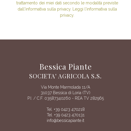
trattamento dei miei dati secondo le modalità previste
dall'informativa sulla privacy. Leggi l'informativa sulla
privacy.
Bessica Piante
SOCIETA' AGRICOLA S.S.
Via Monte Marmolada 11/A
31037 Bessica di Loria (TV)
P.I. / C.F. 03587340260 - REA TV 282965
Tel. +39 0423 470218
Tel. +39 0423 470131
info@bessicapiante.it