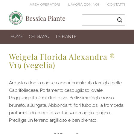
AREA OPERATORI
LAVORA CON NOI
CONTATTI
HOME
CHI SIAMO
LE PIANTE
Weigela Florida Alexandra ®
V19 (vegelia)
Arbusto a foglia caduca appartenente alla famiglia delle
Caprifoliaceae. Portamento cespuglioso, ovale.
Raggiunge il 1,2 mt di altezza. Bellissime foglie rosso
brunato, allungate. Abbondanti fiori tubolosi, a trombetta,
profumati, di colore rosso-fucsia a maggio-giugno.
Predilige un terreno argilloso e ben drenato.