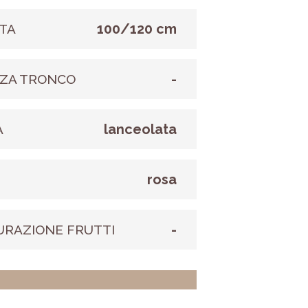
100/120 cm
TA
-
ZA TRONCO
lanceolata
A
rosa
E
-
URAZIONE FRUTTI