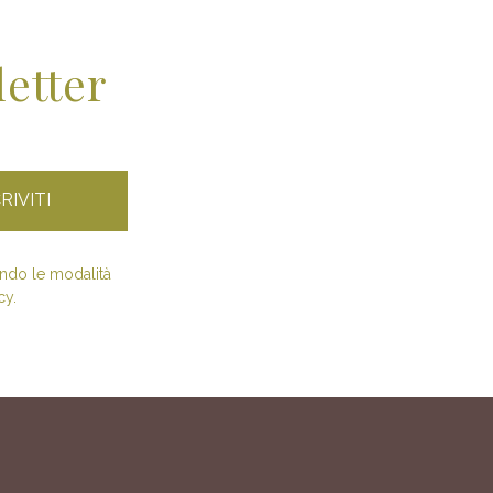
letter
condo le modalità
cy.