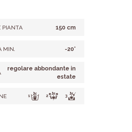
150 cm
 PIANTA
-20°
 MIN.
regolare abbondante in
A
estate
NE