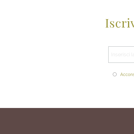
Iscri
Acconse