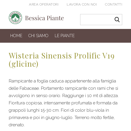
AREA OPERATORI
LAVORA CON NOI
CONTATTI
HOME
CHI SIAMO
LE PIANTE
Wisteria Sinensis Prolific V19
(glicine)
Rampicante a foglia caduca appartenente alla famiglia
delle Fabaceae. Portamento rampicante con rami che si
avvolgono in senso orario. Raggiunge i 10 mt di altezza.
Fioritura copiosa, intensamente profumata e formata da
grappoli lunghi 15-30 cm. Fiori di color blu-viola in
primavera e poi in giugno-luglio. Terreno molto fertile,
drenato.