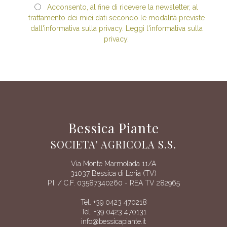
Acconsento, al fine di ricevere la newsletter, al
trattamento dei miei dati secondo le modalità previste
dall'informativa sulla privacy. Leggi l'informativa sulla
privacy.
Bessica Piante
SOCIETA' AGRICOLA S.S.
Via Monte Marmolada 11/A
31037 Bessica di Loria (TV)
P.I. / C.F. 03587340260 - REA TV 282965
Tel. +39 0423 470218
Tel. +39 0423 470131
info@bessicapiante.it