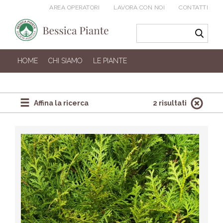
AREA OPERATORI
LAVORA CON NOI
CONTATTI
HOME
CHI SIAMO
LE PIANTE
Affina la ricerca
2 risultati