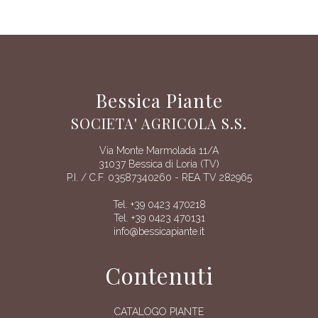
Bessica Piante
SOCIETA' AGRICOLA S.S.
Via Monte Marmolada 11/A
31037 Bessica di Loria (TV)
P.I. / C.F. 03587340260 - REA TV 282965
Tel. +39 0423 470218
Tel. +39 0423 470131
info@bessicapiante.it
Contenuti
CATALOGO PIANTE