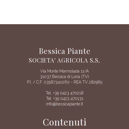
Bessica Piante
SOCIETA' AGRICOLA S.S.
Via Monte Marmolada 11/A
31037 Bessica di Loria (TV)
P.I. / C.F. 03587340260 - REA TV 282965
Tel. +39 0423 470218
Tel. +39 0423 470131
info@bessicapiante.it
Contenuti