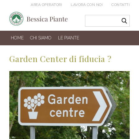
AREA OPERATORI
LAVORA CON NOI
CONTATTI
HOME
CHI SIAMO
LE PIANTE
Garden Center di fiducia ?