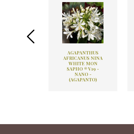
BAGHIA
AGAPANTHUS
OLACEA
AFRICANUS NINA
EGATA V19
WHITE MON
SAPHO ® V19 -
NANO -
(AGAPANTO)