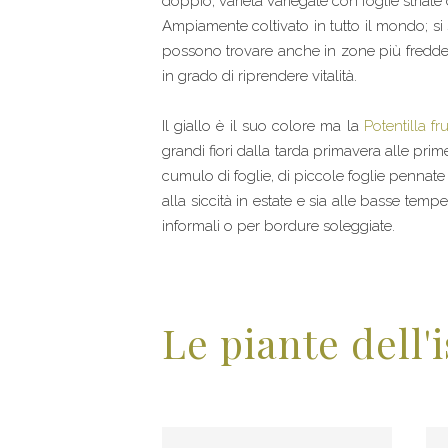
doppio; varietà variegate con foglie striat
Ampiamente coltivato in tutto il mondo; si s
possono trovare anche in zone più fredde, 
in grado di riprendere vitalità.
Il giallo è il suo colore ma la
Potentilla fr
grandi fiori dalla tarda primavera alle pri
cumulo di foglie, di piccole foglie pennate
alla siccità in estate e sia alle basse temp
informali o per bordure soleggiate.
Le piante dell'