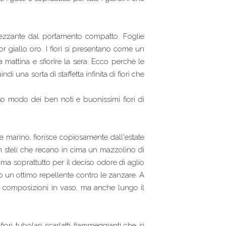
pezzante dal portamento compatto. Foglie
r giallo oro. I fiori si presentano come un
 mattina e sfiorire la sera. Ecco perchè le
 una sorta di staffetta infinita di fiori che
sso modo dei ben noti e buonissimi fiori di
o e marino, fiorisce copiosamente dall'estate
on steli che recano in cima un mazzolino di
 ma soprattutto per il deciso odore di aglio
o un ottimo repellente contro le zanzare. A
e composizioni in vaso, ma anche lungo il
ri tubolari scarlatti fiammeggianti che si