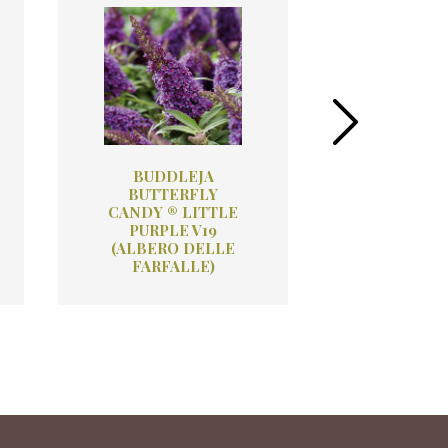
BUDDLEJA
CAMP
BUTTERFLY
TAGLIA
CANDY ® LITTLE
MME.GAL
PURPLE V19
(BIGNO
(ALBERO DELLE
FARFALLE)