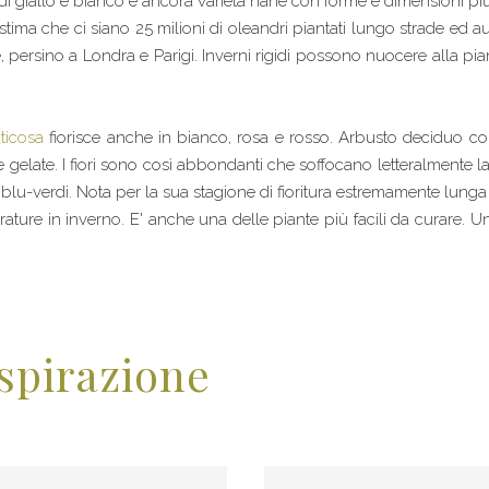
e di giallo e bianco e ancora varietà nane con forme e dimensioni pi
tima che ci siano 25 milioni di oleandri piantati lungo strade ed auto
persino a Londra e Parigi. Inverni rigidi possono nuocere alla piant
uticosa
fiorisce anche in bianco, rosa e rosso. Arbusto deciduo c
me gelate. I fiori sono così abbondanti che soffocano letteralmente
 blu-verdi. Nota per la sua stagione di fioritura estremamente lunga 
erature in inverno. E' anche una delle piante più facili da curare. 
ispirazione