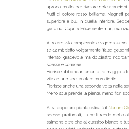
aprono molto per rivelare gole arancioni. Pr
frutti di colore rosso brillante. Magneti 
superiore e blu in quella inferiore. Seb
giardino. Coprirà felicemente muri, recinzio
Altro arbusto rampicante e vigorosissimo, 
10-12 mt; detto volgarmente “falso gelsomino
intenso, gradevole ma dolciastro ricordan
spesse e coriacee.
Fiorisce abbondantemente tra maggio e lu
vita ad uno spettacolare muro fiorito.
Fiorisce anche una seconda volta nella 
Meno sole prende la pianta, meno fiori s
Altra popolare pianta estiva è il
Nerium Ol
spesso profumati, il che li rende molto att
salmone oltre che al classico bianco e tutte 