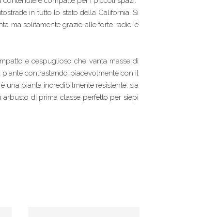
ù contenute e compatte per i piccoli spazi.
strade in tutto lo stato della California. Si
a ma solitamente grazie alle forte radici è
ompatto e cespuglioso che vanta masse di
 la piante contrastando piacevolmente con il
è una pianta incredibilmente resistente, sia
Un arbusto di prima classe perfetto per siepi