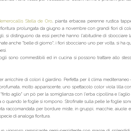
emerocallis Stella de Oro
, pianta erbacea perenne rustica tap
fioritura prolungata da giugno a novembre con grandi fiori di colo
gli, si distinguono da essi perchè hanno l'abitudine di sbocciare la
 anche "belle di giorno"; i fiori sbocciano uno per volta, si ha quindi
esi.
ermogli sono commestibili ed in cucina si possono trattare allo ste
r arricchire di colori il giardino. Perfetta per il clima mediterrane
è profumata, molto appariscente, uno spettacolo color viola lilla c
"finto aglio" un pò per la somiglianza con l'erba cipollina e l'aglio
 o quando le foglie si rompono. Strofinate sulla pelle le foglie son
ta raccomandata per bordure miste, in gruppi, macchie, aiuole 
specie di analoga fioritura.
n vigoroso rampicante semi-persistente con masse di splendidi fio