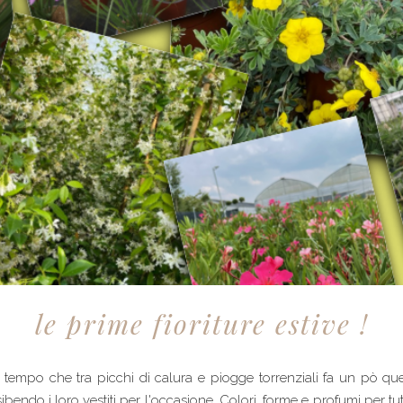
le prime fioriture estive !
l tempo che tra picchi di calura e piogge torrenziali fa un pò qu
ibendo i loro vestiti per l'occasione. Colori, forme e profumi per tutti 