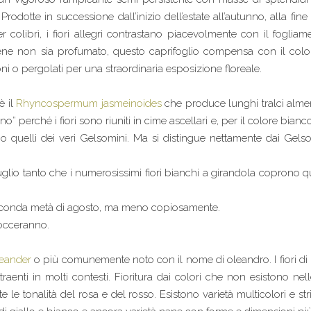
odotte in successione dall’inizio dell’estate all’autunno, alla fine l
per colibrì, i fiori allegri contrastano piacevolmente con il fogli
bene non sia profumato, questo caprifoglio compensa con il colo
ni o pergolati per una straordinaria esposizione floreale.
è il
Rhyncospermum jasmeinoides
che produce lunghi tralci almen
” perché i fiori sono riuniti in cime ascellari e, per il colore bia
o quelli dei veri Gelsomini. Ma si distingue nettamente dai Gelso
glio tanto che i numerosissimi fiori bianchi a girandola coprono
seconda metà di agosto, ma meno copiosamente.
bocceranno.
eander
o più comunemente noto con il nome di oleandro. I fiori d
raenti in molti contesti. Fioritura dai colori che non esistono nell
le tonalità del rosa e del rosso. Esistono varietà multicolori e stria