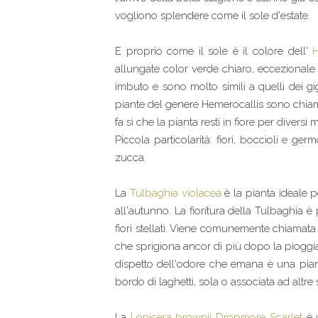
vogliono splendere come il sole d'estate.
E proprio come il sole è il colore dell'
H
allungate color verde chiaro, eccezionale 
imbuto e sono molto simili a quelli dei gi
piante del genere Hemerocallis sono chiamate
fa sì che la pianta resti in fiore per diversi m
Piccola particolarità: fiori, boccioli e g
zucca.
La
Tulbaghia violacea
è la pianta ideale pe
all'autunno. La fioritura della Tulbaghia 
fiori stellati. Viene comunemente chiamata 
che sprigiona ancor di più dopo la pioggia
dispetto dell'odore che emana è una pian
bordo di laghetti, sola o associata ad altre 
La
Lonicera brownii Dropmore Scarlet
è u