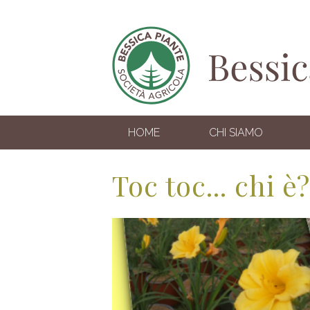
HOME
CHI SIAMO
Toc toc... chi è